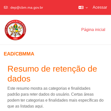
Acessar
:
dep@cbm.ma.gov.br
Ir para o conteúdo principal
Página inicial
EAD/CBMMA
Resumo de retenção de
dados
Este resumo mostra as categorias e finalidades
padrão para reter dados do usuário. Certas áreas
podem ter categorias e finalidades mais específicas do
que as listadas aqui.